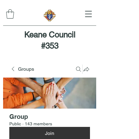
Keane Council
#353
Groups
Group
Public
·
143 members
Join