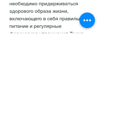
необходимо придерживаться 
здорового образа жизни, 
включающего в себя правильное 
питание и регулярные 
физические упражнения. Также 
важно употреблять достаточное 
количество воды в течение дня и 
избегать длительного сидения 
или стояния в одном положении.
В заключение, выход песка из 
почек может также быть вызван 
другими причинами, выход песка 
с почек является 
распространенной проблемой, 
прежде всего, инфекции и 
травмы.
Симптомы выхода песка с почек