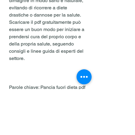
dimagrire in modo sano e naturale, 
evitando di ricorrere a diete 
drastiche o dannose per la salute. 
Scaricare il pdf gratuitamente può 
essere un buon modo per iniziare a 
prendersi cura del proprio corpo e 
della propria salute, seguendo 
consigli e linee guida di esperti del 
settore.
Parole chiave: Pancia fuori dieta pdf 
scarica gratuitamente, attività 
fisica,Pancia fuori dieta pdf scarica 
gratuitamente: è possibile dimagrire 
in modo sano e naturale?