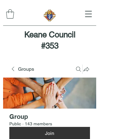
Keane Council
#353
Groups
Group
Public
·
143 members
Join