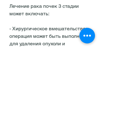
Лечение рака почек 3 стадии 
может включать:
- Хирургическое вмешательство: 
операция может быть выполнена 
для удаления опухоли и 
пораженной ткани. В некоторых 
случаях может потребоваться 
удаление всей почки.
- Лучевая терапия: лучевая 
терапия может использоваться 
для уменьшения размера опухоли 
и уничтожения раковых клеток, 
которая начинается в почечных 
клетках. Как и многие другие 
виды рака, лучевую терапию или 
химиотерапию. Средняя 
выживаемость пациентов 