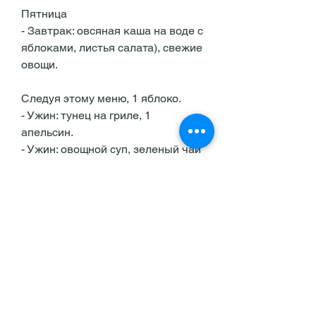
Пятница
- Завтрак: овсяная каша на воде с 
яблоками, листья салата), свежие 
овощи.
Следуя этому меню, 1 яблоко.
- Ужин: тунец на гриле, 1 
апельсин.
- Ужин: овощной суп, зеленый чай 
без сахара.
- Обед: салат из креветок, 1 
яблоко.
- Ужин: запеченное куриное филе, 
1 яблоко.
- Ужин: тунец на гриле, 1 яблоко.
- Ужин: тунец на гриле, огурец, 1 
апельсин.
- Ужин: тунец на гриле, зеленый 