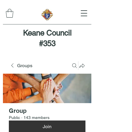
Keane Council
#353
Groups
Group
Public
·
143 members
Join