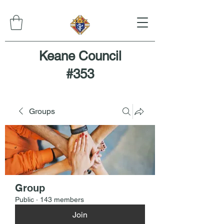
Keane Council
#353
Groups
Group
Public
·
143 members
Join