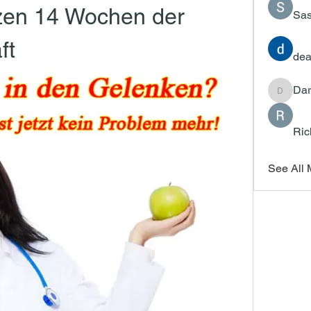
en 14 Wochen der 
Sas
ft
dea
Dar
Darrah
Ric
See All