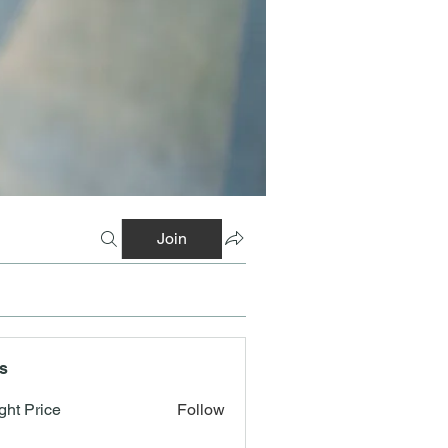
Join
s
ght Price
Follow