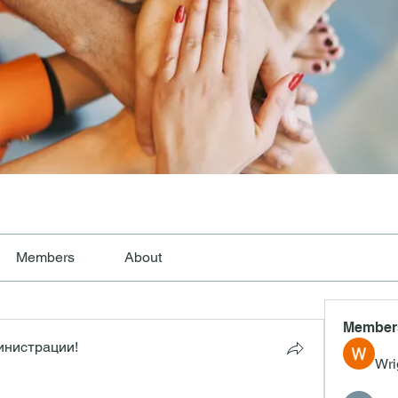
Members
About
Member
инистрации!
Wri