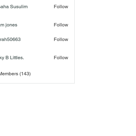
aha Susulim
Follow
m jones
Follow
rah50663
Follow
50663
ky B Littles.
Follow
 Members (143)