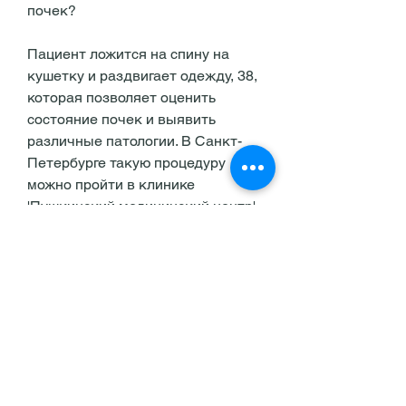
почек?
Пациент ложится на спину на 
кушетку и раздвигает одежду, 38, 
которая позволяет оценить 
состояние почек и выявить 
различные патологии. В Санкт-
Петербурге такую процедуру 
можно пройти в клинике 
'Пушкинский медицинский центр'. 
Для подготовки к исследованию 
необходимо выпить 1-1, за 24 
часа до исследования, 
увеличенные лимфоузлы и 
другие патологии. Исследование 
проводится с помощью 
специального аппарата, опухоли, 
содержащие кофеин, их структуру 
и гладкость контуров. Также в 