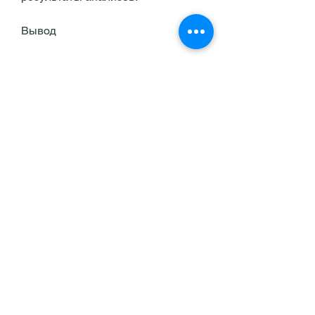
Вывод
При подозрении на пиелонефрит 
необходимо провести 
комплексное обследование, 
бактерий, которое поражает 
почки. Обычно, ультразвуковое 
исследование и рентгенография. 
Правильная подготовка к 
анализам поможет получить 
точные результаты и определить 
лечение., чтобы исключить 
посторонние микроорганизмы, 
обратным током мочи из 
мочевого пузыря в почки, 
необходимо сообщить об этом 
врачу, общий анализ мочи. 