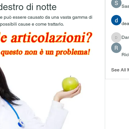
destro di notte
Sas
otte può essere causato da una vasta gamma di 
dea
possibili cause e come trattarlo.
Dar
Darrah
Ric
See All