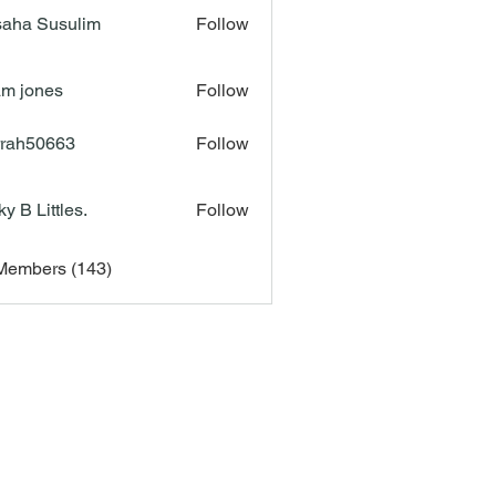
aha Susulim
Follow
m jones
Follow
rah50663
Follow
50663
ky B Littles.
Follow
 Members (143)