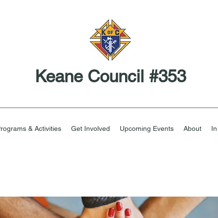
Keane Council #353
rograms & Activities
Get Involved
Upcoming Events
About
I