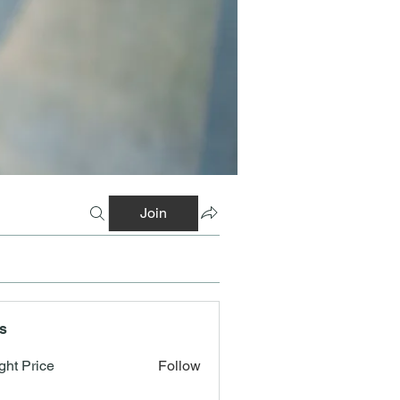
Join
s
ght Price
Follow