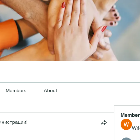
Members
About
Member
инистрации!
Wri