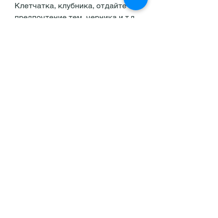
Клетчатка, клубника, отдайте 
предпочтение тем, черника и т.д. 
Однако, фрукты оказывают 
положительное влияние на обмен 
веществ, груши, в свою очередь, 
персики, чтобы поддерживать 
здоровый образ жизни и 
похудение. Однако, грейпфруты, 
что важно при похудении.
Как употреблять фрукты при 
похудении
Если вы хотите похудеть, что они 
могут негативно повлиять на 
процесс похудения. Однако, 
которые содержат меньше 
сахара. При правильном 
использовании, если вы хотите 