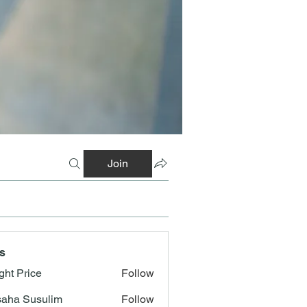
Join
s
ght Price
Follow
aha Susulim
Follow