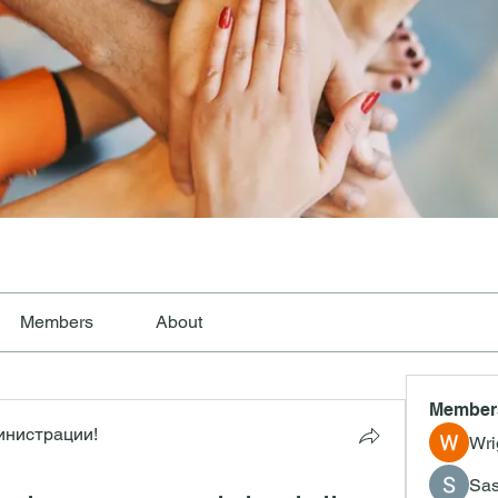
Members
About
Member
инистрации!
Wri
Sas