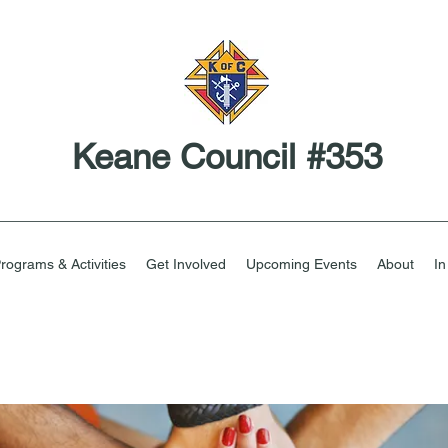
Keane Council #353
rograms & Activities
Get Involved
Upcoming Events
About
I