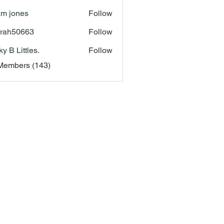
m jones
Follow
rah50663
Follow
50663
ky B Littles.
Follow
 Members (143)