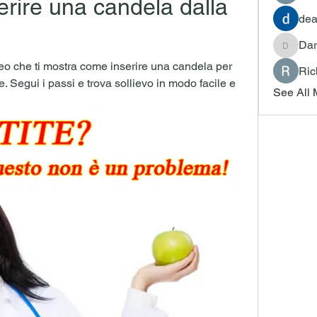
rire una candela dalla 
dea
Dar
Darrah
eo che ti mostra come inserire una candela per 
Ric
te. Segui i passi e trova sollievo in modo facile e 
See All