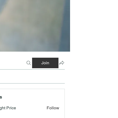
Join
s
ght Price
Follow