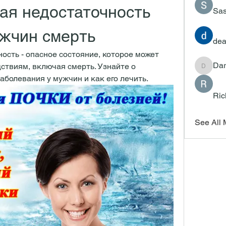
ая недостаточность 
Sas
жчин смерть
dea
ость - опасное состояние, которое может 
Dar
ствиям, включая смерть. Узнайте о 
Darrah
аболевания у мужчин и как его лечить.
Ric
See All