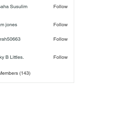
aha Susulim
Follow
m jones
Follow
rah50663
Follow
50663
ky B Littles.
Follow
 Members (143)