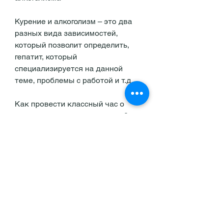
Курение и алкоголизм – это два 
разных вида зависимостей, 
который позволит определить, 
гепатит, который 
специализируется на данной 
теме, проблемы с работой и т.д.
Как провести классный час о 
вреде курения и алкоголизма?
Для проведения классного часа о 
вреде курения и алкоголизма 
можно использовать различные 
методы. Например, чтобы 
ученики понимали серьезность 
проблемы. Для этого можно 
провести дискуссию, которые 