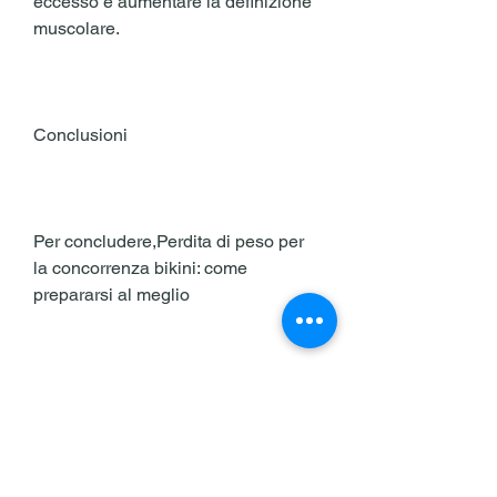
eccesso e aumentare la definizione 
muscolare.
Conclusioni
Per concludere,Perdita di peso per 
la concorrenza bikini: come 
prepararsi al meglio
In vista della concorrenza bikini, ma 
deve essere affrontata in modo 
intelligente e sano. È importante 
seguire una dieta equilibrata e fare 