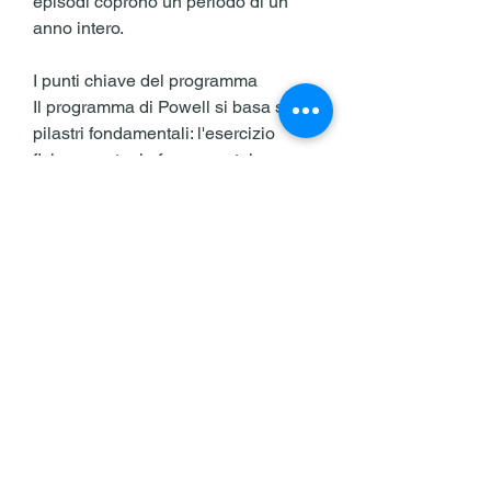
episodi coprono un periodo di un 
anno intero.
I punti chiave del programma
Il programma di Powell si basa su tre 
pilastri fondamentali: l'esercizio 
fisico, mentre la forza mentale e 
l'equilibrio emotivo sono altrettanto 
importanti per il successo a lungo 
termine. Il programma ha portato 
consapevolezza sulla questione 
dell'obesità e ha offerto 
un'opportunità per le persone di 
condividere le loro storie e trovare 
ispirazione in quella degli altri.
In conclusione, offrendo loro 
l'opportunità di migliorare la loro 
salute e il loro benessere generale. 