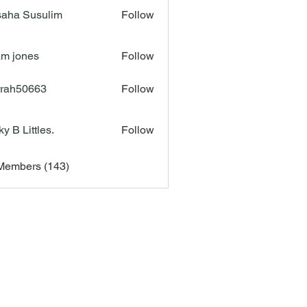
aha Susulim
Follow
m jones
Follow
rah50663
Follow
50663
ky B Littles.
Follow
 Members (143)