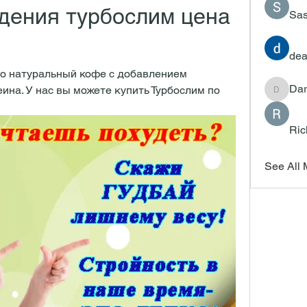
дения турбослим цена 
Sas
dea
то натуральный кофе с добавлением 
Dar
на. У нас вы можете купить Турбослим по 
Darrah
Ric
See All