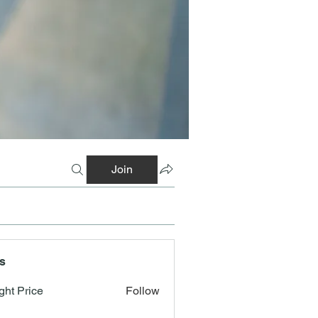
Join
s
ght Price
Follow