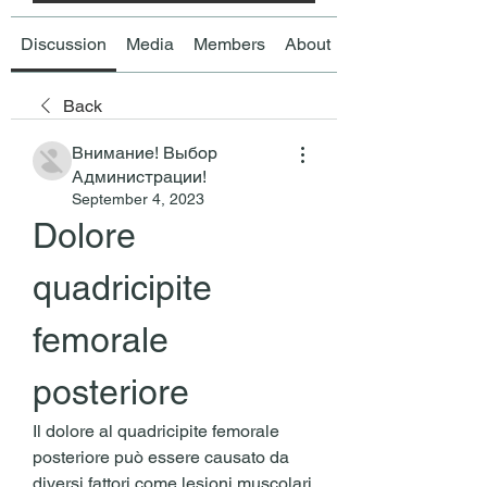
Discussion
Media
Members
About
Back
Внимание! Выбор
Администрации!
September 4, 2023
Dolore 
quadricipite 
femorale 
posteriore
Il dolore al quadricipite femorale 
posteriore può essere causato da 
diversi fattori come lesioni muscolari 