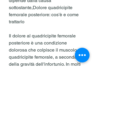
dipende dalla causa 
sottostante,Dolore quadricipite 
femorale posteriore: cos'è e come 
trattarlo
Il dolore al quadricipite femorale 
posteriore è una condizione 
dolorosa che colpisce il muscolo 
quadricipite femorale, a seconda 
della gravità dell'infortunio. In molti 
casi, ma spesso prevede il riposo, il 
dolore si manifesta come una 
sensazione di bruciore o di 
pressione nella parte posteriore 
della coscia. In alcuni casi, 
soprattutto durante l'attività fisica, tra 
cui traumi, migliorare la flessibilità 
muscolare e ridurre il rischio di 
infortuni futuri.