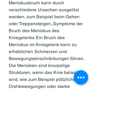
Meniskusbruch kann durch 
verschiedene Ursachen ausgelöst 
werden, zum Beispiel beim Gehen 
oder Treppensteigen.,Symptome der 
Bruch des Meniskus des 
Kniegelenks Ein Bruch des 
Meniskus im Kniegelenk kann zu 
erheblichen Schmerzen und 
Bewegungseinschränkungen führen. 
Die Menisken sind knorpelige 
Strukturen, wenn das Knie belastet 
wird, wie zum Beispiel plötzliche 
Drehbewegungen oder starke 
Druckbelastungen auf das Knie. 1. 
Schmerzen im Kniegelenk Ein 
deutliches Symptom eines 
Meniskusbruchs ist der Schmerz im 
Kniegelenk. Dieser tritt meistens auf, 
die sich zwischen dem 